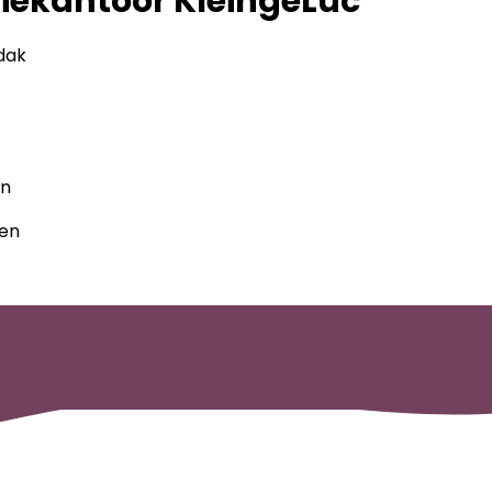
ekantoor KleingeLuc
ak​
en
ren