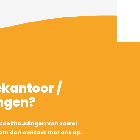
ekantoor /
ngen?
n boekhoudingen van zowel
eem dan contact met ons op.