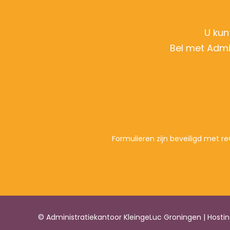
U kun
Bel met Admi
Formulieren zijn beveiligd met
© Administratiekantoor KleingeLuc Groningen | Host