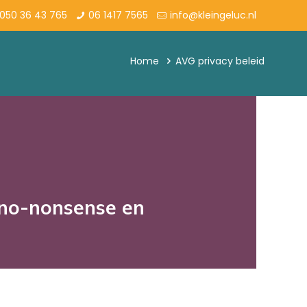
050 36 43 765
06 1417 7565
info@kleingeluc.nl
Home
AVG privacy beleid
, no-nonsense en