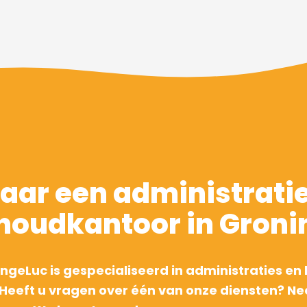
aar een administrati
houdkantoor in Groni
ingeLuc is gespecialiseerd in administraties e
n. Heeft u vragen over één van onze diensten? N