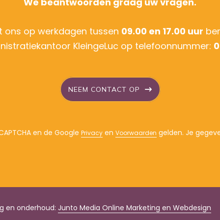
We beantwoorden graag uw vragen.
t ons op werkdagen tussen
09.00 en 17.00 uur
ber
nistratiekantoor KleingeLuc op telefoonnummer:
0
NEEM CONTACT OP
 reCAPTCHA en de Google
en
gelden. Je gegeve
Privacy
Voorwaarden
ing en onderhoud:
Junto Media Online Marketing en Webdesign