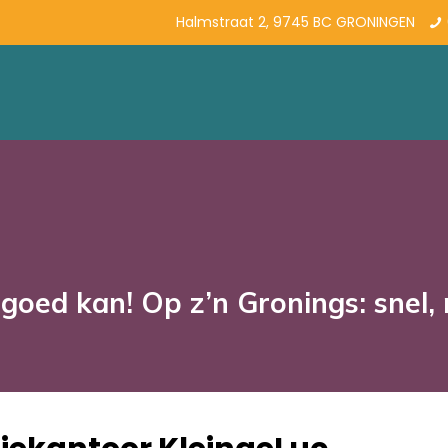
Halmstraat 2, 9745 BC GRONINGEN
 goed kan! Op z’n Gronings: snel