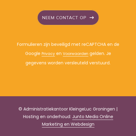
NEEM CONTACT OP
Formulieren zijn beveiligd met reCAPTCHA en de
Google
en
gelden. Je
Privacy
Voorwaarden
gegevens worden versleuteld verstuurd.
© Administratiekantoor KleingeLuc Groningen |
Hosting en onderhoud:
Junto Media Online
Marketing en Webdesign